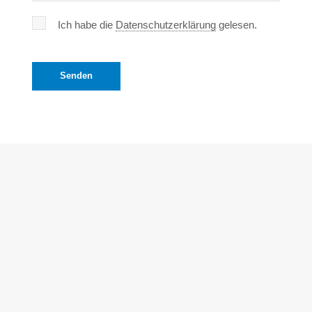
Ich habe die
Datenschutzerklärung
gelesen.
Senden
SIE FINDEN UNS HIER
03437 / 71 80 221